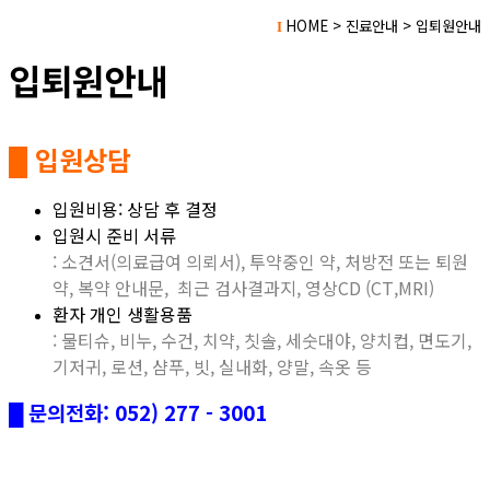
HOME > 진료안내 > 입퇴원안내
I
입퇴원안내
█ 입원상담
입원비용: 상담 후 결정
입원시 준비 서류
: 소견서(의료급여 의뢰서), 투약중인 약, 처방전 또는 퇴원
약, 복약 안내문, 최근 검사결과지, 영상CD (CT,MRI)
환자 개인 생활용품
: 물티슈, 비누, 수건, 치약, 칫솔, 세숫대야, 양치컵, 면도기,
기저귀, 로션, 샴푸, 빗, 실내화, 양말, 속옷 등
█
문의전화: 052) 277 - 3001